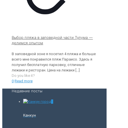
Выбор пляжа в заповедной части Тулума —
делимся опытом
В заповедной зоне я посетил 4 пляжа и больше
всего мне понравился пляж Параисо. Здесь я
получил бесплатную парковку, отличные
лежаки и ресторан. Цена на лежаки
[…]
Do you like it?
0
Read more
Недавние посты
0
Канкун