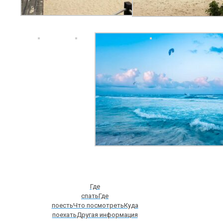
Где
спать
Где
поесть
Что посмотреть
Куда
поехать
Другая информация