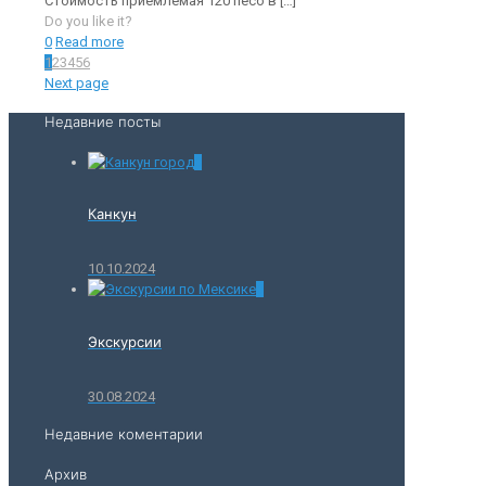
Стоимость приемлемая 120 песо в
[…]
Do you like it?
0
Read more
1
2
3
4
5
6
Next page
Недавние посты
0
Канкун
10.10.2024
0
Экскурсии
30.08.2024
Недавние коментарии
Архив