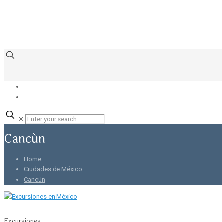
✕
Cancún
Home
Ciudades de México
Cancún
Excursiones